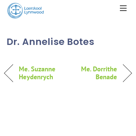
Skip
Men
to
content
Dr. Annelise Botes
Me. Suzanne
Me. Dorrithe
Heydenrych
Benade