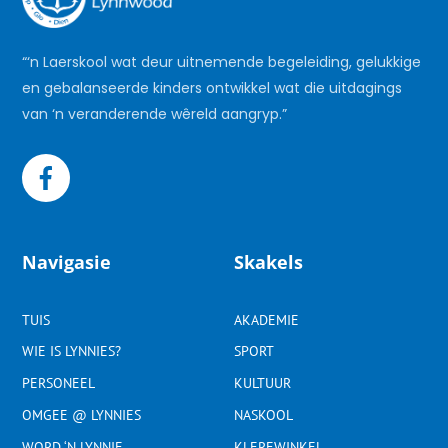
“‘n Laerskool wat deur uitnemende begeleiding, gelukkige
en gebalanseerde kinders ontwikkel wat die uitdagings
van ‘n veranderende wêreld aangryp.”
Navigasie
Skakels
TUIS
AKADEMIE
WIE IS LYNNIES?
SPORT
PERSONEEL
KULTUUR
OMGEE @ LYNNIES
NASKOOL
WORD ‘N LYNNIE
KLEREWINKEL