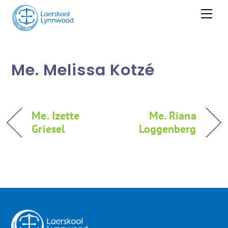
Skip
Men
to
content
Me. Melissa Kotzé
Me. Izette
Me. Riana
Griesel
Loggenberg