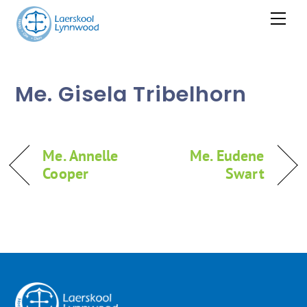
Skip
Men
to
content
Me. Gisela Tribelhorn
Me. Annelle
Me. Eudene
Cooper
Swart