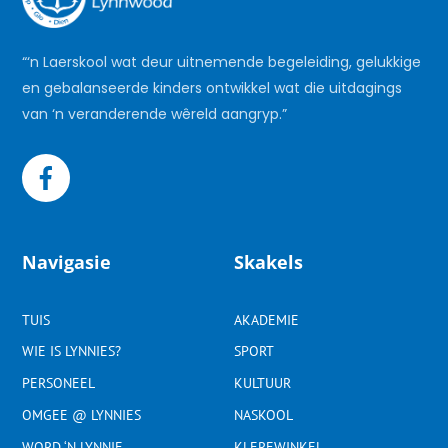
“‘n Laerskool wat deur uitnemende begeleiding, gelukkige
en gebalanseerde kinders ontwikkel wat die uitdagings
van ‘n veranderende wêreld aangryp.”
Navigasie
Skakels
TUIS
AKADEMIE
WIE IS LYNNIES?
SPORT
PERSONEEL
KULTUUR
OMGEE @ LYNNIES
NASKOOL
WORD ‘N LYNNIE
KLEREWINKEL