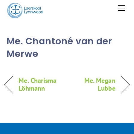
Skip
Men
to
content
Me. Chantoné van der
Merwe
Me. Charisma
Me. Megan
Löhmann
Lubbe