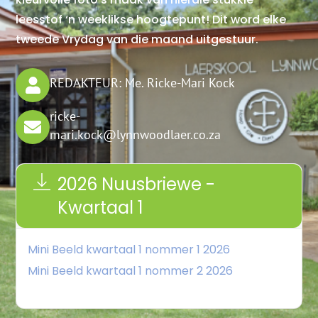
leesstof ‘n weeklikse hoogtepunt! Dit word
elke
tweede Vrydag van die maand uitgestuur
.
REDAKTEUR: Me. Ricke-Mari Kock
ricke-
mari.kock@lynnwoodlaer.co.za
2026 Nuusbriewe -
Kwartaal 1
Mini Beeld kwartaal 1 nommer 1 2026
Mini Beeld kwartaal 1 nommer 2 2026