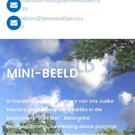
charlotte.mooij@lynnwoodlaer.co
.za
admin@lynnwoodlaer.co.z
a
MINI-BEELD
MINI-BEELD
In hierdie nuusbrief, kry ouers van ons oulike
kleuters geleentheid om weekliks in die
klaskamers “in te loer”. Belangrike
kwartaaldatums, ouerleiding asook pragtige
kleurvolle foto’s maak van hierdie stukkie