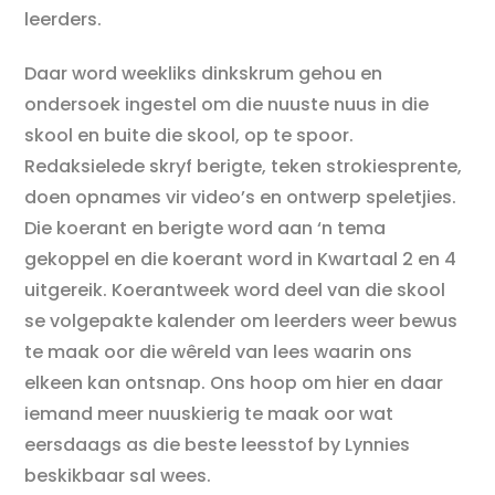
leerders.
Daar word weekliks dinkskrum gehou en
ondersoek ingestel om die nuuste nuus in die
skool en buite die skool, op te spoor.
Redaksielede skryf berigte, teken strokiesprente,
doen opnames vir video’s en ontwerp speletjies.
Die koerant en berigte word aan ‘n tema
gekoppel en die koerant word in Kwartaal 2 en 4
uitgereik. Koerantweek word deel van die skool
se volgepakte kalender om leerders weer bewus
te maak oor die wêreld van lees waarin ons
elkeen kan ontsnap. Ons hoop om hier en daar
iemand meer nuuskierig te maak oor wat
eersdaags as die beste leesstof by Lynnies
beskikbaar sal wees.