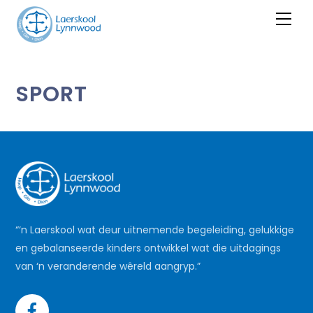
Skip
Men
to
content
SPORT
“‘n Laerskool wat deur uitnemende begeleiding, gelukkige
en gebalanseerde kinders ontwikkel wat die uitdagings
van ‘n veranderende wêreld aangryp.”