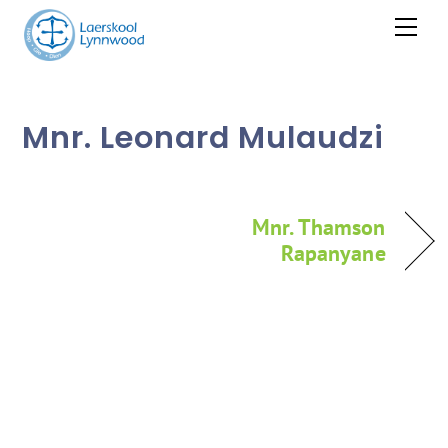
Skip
Men
to
content
Mnr. Leonard Mulaudzi
Mnr. Thamson
Rapanyane